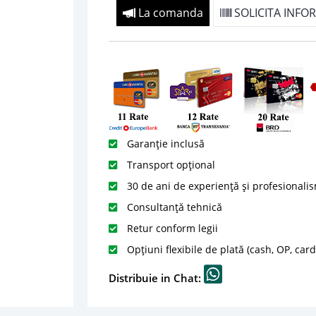
La comanda
SOLICITA INFOR
Garanție inclusă
Transport opțional
30 de ani de experiență și profesionali
Consultanță tehnică
Retur conform legii
Opțiuni flexibile de plată (cash, OP, car
Distribuie in Chat: