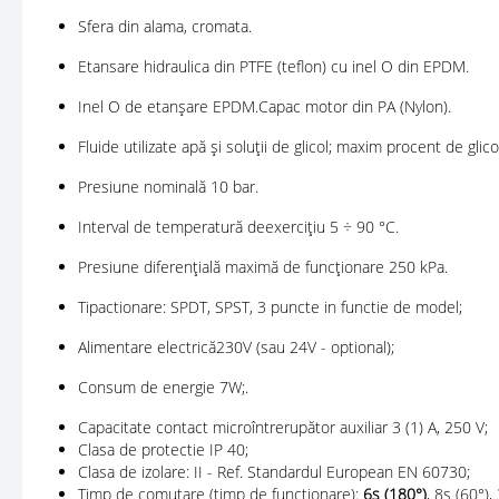
Sfera din alama, cromata.
Etansare hidraulica din PTFE (teflon) cu inel O din EPDM.
Inel O de etanșare EPDM.Capac motor din PA (Nylon).
Fluide utilizate apă și soluții de glicol; maxim procent de glic
Presiune nominală 10 bar.
Interval de temperatură deexercițiu 5 ÷ 90 °C.
Presiune diferențială maximă de funcționare 250 kPa.
Tipactionare: SPDT, SPST, 3 puncte in functie de model;
Alimentare electrică230V (sau 24V - optional);
Consum de energie 7W;.
Capacitate contact microîntrerupător auxiliar 3 (1) A, 250 V;
Clasa de protectie IP 40;
Clasa de izolare: II - Ref. Standardul European EN 60730;
Timp de comutare (timp de funcționare):
6s (180°)
, 8s (60°)