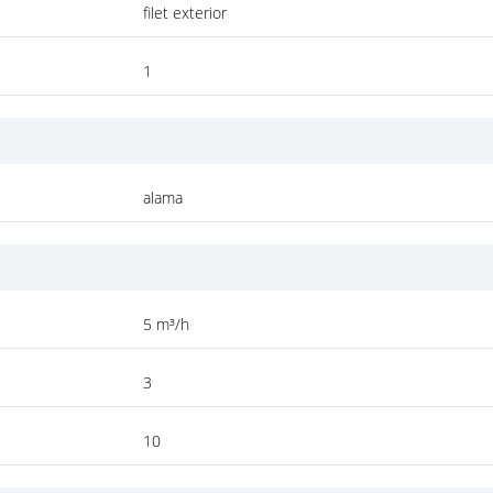
filet exterior
1
alama
5 m³/h
3
10