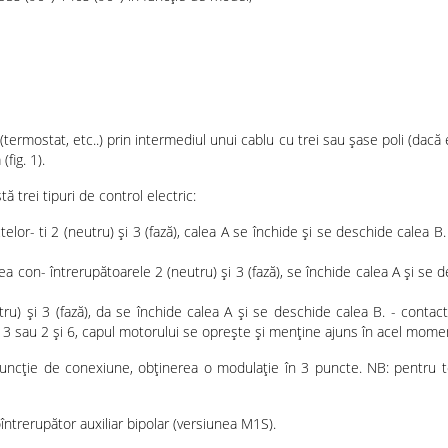
termostat, etc..) prin intermediul unui cablu cu trei sau șase poli (dacă
fig. 1).
ă trei tipuri de control electric:
elor- ti 2 (neutru) și 3 (fază), calea A se închide și se deschide calea B.
a con- întrerupătoarele 2 (neutru) și 3 (fază), se închide calea A și se d
u) și 3 (fază), da se închide calea A și se deschide calea B. - contact
și 3 sau 2 și 6, capul motorului se oprește și menține ajuns în acel mome
funcție de conexiune, obținerea o modulație în 3 puncte. NB: pentru toat
trerupător auxiliar bipolar (versiunea M1S).