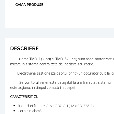
GAMA PRODUSE
DESCRIERE
Gama
TMO 2
(2 cai) si
TMO 3
(3 cai) sunt vane motorizate u
mixare în sisteme centralizate de încălzire sau răcire.
Electrovana gestionează debitul printr-un obturator cu bilă, car
Servomtorul vanei este detașabil fără a fi afectat sistemul hidra
este acţionat în timpul comutării supapei
CARACTERISITICI:
Racorduri filetate G ½”; G ¾” G 1”; M (ISO 228-1).
Corp din alamă.