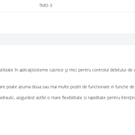
TMO-3
tilizate în aplicațiisisteme casnice și mici pentru controlul debitului de
e poate asuma doua sau mai multe pozitii de functionare in functie de a
ulic, asigurând astfel o mare flexibilitate si rapiditate pentru întrețin