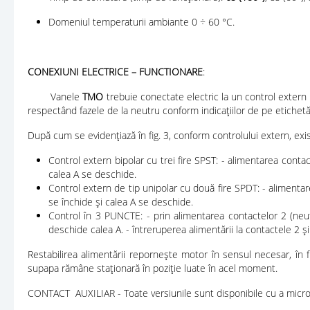
Domeniul temperaturii ambiante 0 ÷ 60 °C.
CONEXIUNI ELECTRICE – FUNCTIONARE
:
Vanele
TMO
trebuie conectate electric la un control extern (
respectând fazele de la neutru conform indicaţiilor de pe etichetă (
După cum se evidențiază în fig. 3, conform controlului extern, exist
Control extern bipolar cu trei fire SPST: - alimentarea contact
calea A se deschide.
Control extern de tip unipolar cu două fire SPDT: - alimentare
se închide și calea A se deschide.
Control în 3 PUNCTE: - prin alimentarea contactelor 2 (neutr
deschide calea A. - întreruperea alimentării la contactele 2 
Restabilirea alimentării repornește motor în sensul necesar, în 
supapa rămâne staționară în poziție luate în acel moment.
CONTACT AUXILIAR - Toate versiunile sunt disponibile cu a microîn