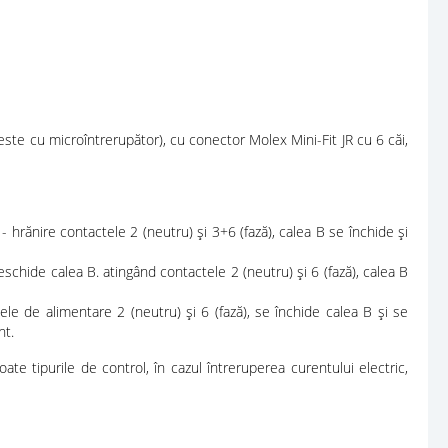
 este cu microîntrerupător), cu conector Molex Mini-Fit JR cu 6 căi,
 - hrănire contactele 2 (neutru) și 3+6 (fază), calea B se închide și
eschide calea B. atingând contactele 2 (neutru) și 6 (fază), calea B
ele de alimentare 2 (neutru) și 6 (fază), se închide calea B și se
nt.
e tipurile de control, în cazul întreruperea curentului electric,