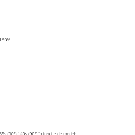
ol 50%.
, 35s (90°) 140s (90°) în funcție de model;