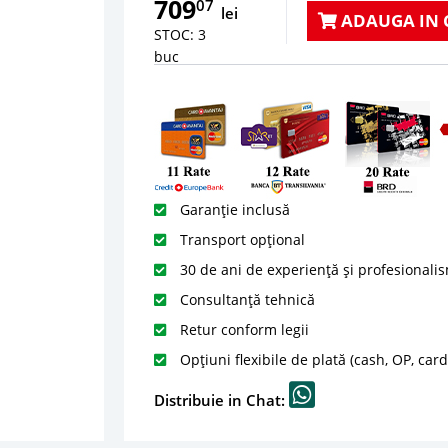
709
07
lei
ADAUGA IN 
STOC: 3
buc
Garanție inclusă
Transport opțional
30 de ani de experiență și profesionali
Consultanță tehnică
Retur conform legii
Opțiuni flexibile de plată (cash, OP, car
Distribuie in Chat: