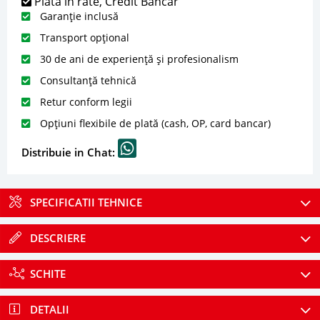
Plată în rate, Credit Bancar
Garanție inclusă
Transport opțional
30 de ani de experiență și profesionalism
Consultanță tehnică
Retur conform legii
Opțiuni flexibile de plată (cash, OP, card bancar)
Distribuie in Chat:
SPECIFICATII TEHNICE
DESCRIERE
SCHITE
DETALII