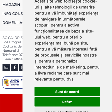
Acest site web folosește cookie-
MAGAZIN
uri și alte tehnologii de urmărire
pentru a vă îmbunătăți experiența
INFO CONSUMATOR
de navigare în următoarele
DOMENII ACTIVITATE
scopuri:
pentru a activa
funcționalitatea de bază a site-
ului web
,
pentru a oferi o
SC CALOR SRL
Sos.Progresului nr.30-40, Sector 5, Bucuresti
experiență mai bună pe site
,
Cod Unic de Inregistrare: RO 3004724
pentru a vă măsura interesul față
Numarul din Registrul Comertului:J40/13176/1991
Telefoane:
0737.23.44.44
|
021.411.44.44
de produsele și serviciile noastre
E-mail: office@calor.ro
și pentru a personaliza
interacțiunile de marketing
,
pentru
a livra reclame care sunt mai
relevante pentru dvs
.
Sunt de acord
Sitemap
Refuz