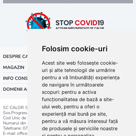
Folosim cookie-uri
DESPRE CALOR
Acest site web folosește cookie-
MAGAZIN
uri și alte tehnologii de urmărire
pentru a vă îmbunătăți experiența
INFO CONSUMATOR
de navigare în următoarele
DOMENII ACTIVITATE
scopuri:
pentru a activa
funcționalitatea de bază a site-
ului web
,
pentru a oferi o
SC CALOR SRL
Sos.Progresului nr.30-40, Sector 5, Bucuresti
experiență mai bună pe site
,
Cod Unic de Inregistrare: RO 3004724
pentru a vă măsura interesul față
Numarul din Registrul Comertului:J40/13176/1991
Telefoane:
0737.23.44.44
|
021.411.44.44
de produsele și serviciile noastre
E-mail: office@calor.ro
și pentru a personaliza