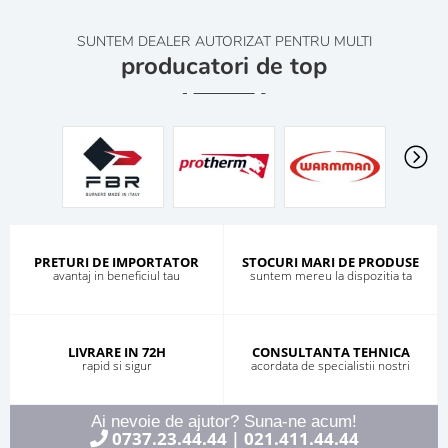
SUNTEM DEALER AUTORIZAT PENTRU MULTI
producatori de top
PRETURI DE IMPORTATOR
STOCURI MARI DE PRODUSE
avantaj in beneficiul tau
suntem mereu la dispozitia ta
LIVRARE IN 72H
CONSULTANTA TEHNICA
rapid si sigur
acordata de specialistii nostri
Ai nevoie de ajutor? Suna-ne acum!
0737.23.44.44
021.411.44.44
|