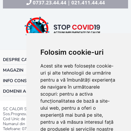
0737.23.44.44
021.411.44.44
|
Folosim cookie-uri
DESPRE CALOR
Acest site web folosește cookie-
MAGAZIN
uri și alte tehnologii de urmărire
pentru a vă îmbunătăți experiența
INFO CONSUMATOR
de navigare în următoarele
DOMENII ACTIVITATE
scopuri:
pentru a activa
funcționalitatea de bază a site-
ului web
,
pentru a oferi o
SC CALOR SRL
Sos.Progresului nr.30-40, Sector 5, Bucuresti
experiență mai bună pe site
,
Cod Unic de Inregistrare: RO 3004724
pentru a vă măsura interesul față
Numarul din Registrul Comertului:J40/13176/1991
Telefoane:
0737.23.44.44
|
021.411.44.44
de produsele și serviciile noastre