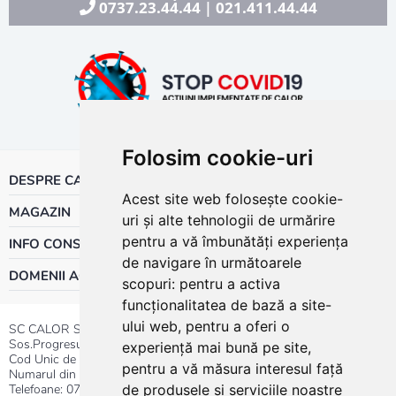
0737.23.44.44
021.411.44.44
|
Folosim cookie-uri
DESPRE CALOR
Acest site web folosește cookie-
MAGAZIN
uri și alte tehnologii de urmărire
pentru a vă îmbunătăți experiența
INFO CONSUMATOR
de navigare în următoarele
DOMENII ACTIVITATE
scopuri:
pentru a activa
funcționalitatea de bază a site-
ului web
,
pentru a oferi o
SC CALOR SRL
Sos.Progresului nr.30-40, Sector 5, Bucuresti
experiență mai bună pe site
,
Cod Unic de Inregistrare: RO 3004724
pentru a vă măsura interesul față
Numarul din Registrul Comertului:J40/13176/1991
Telefoane:
0737.23.44.44
|
021.411.44.44
de produsele și serviciile noastre