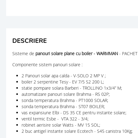
DESCRIERE
Sisteme de
panouri solare plane cu boiler - WARMMAN
- PACHET
Componente sistem panouri solare :
2 Panouri solar apa calda - V-SOLO 2 MP V ;
boiler 2 serpentine Tesy - EV 7/5 S2 200 L;
statie pompare solara Barberi - TROLLINO 1x3/4” M;
automatizare panouri solare Brahma - RS 02P;
sonda temperatura Brahma - PT1000 SOLAR;
sonda temperatura Brahma - ST07 BOILER;
vas expansiune Elbi - DS 35 CE pentru instante solare;
ventil termic Esbe - VTA 322 - 3/4;
robinet aerisire solar Watts - MV 15 SOL;
2 buc antigel instante solare Ecotech - S45 canistra 10Kg;