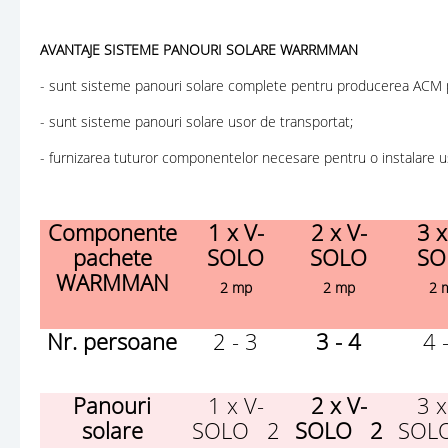
AVANTAJE SISTEME PANOURI SOLARE WARRMMAN
- sunt sisteme panouri solare complete pentru producerea ACM pri
- sunt sisteme panouri solare usor de transportat;
- furnizarea tuturor componentelor necesare pentru o instalare us
Componente
1 x V-
2 x V-
3 x
pachete
SOLO
SOLO
SO
WARMMAN
2 mp
2 mp
2 
Nr. persoane
2 - 3
3 - 4
4 
Panouri
1 x V-
2 x V-
3 x
solare
SOLO 2
SOLO 2
SOL