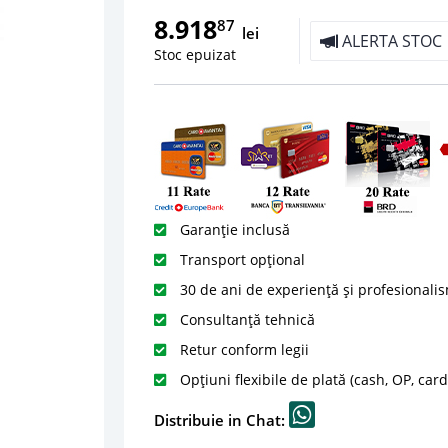
8.918
87
lei
ALERTA STOC
Stoc epuizat
Garanție inclusă
Transport opțional
30 de ani de experiență și profesionali
Consultanță tehnică
Retur conform legii
Opțiuni flexibile de plată (cash, OP, car
Distribuie in Chat: