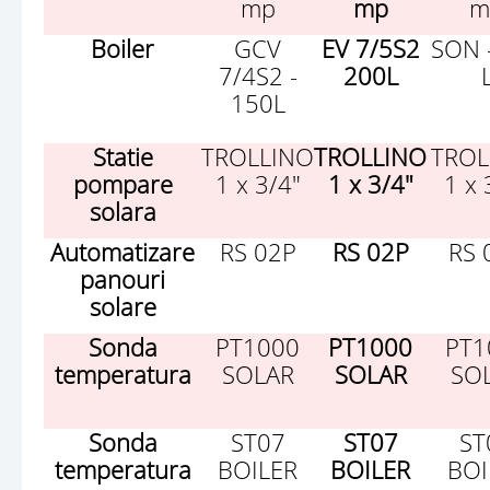
mp
mp
m
Boiler
GCV
EV 7/5S2
SON 
7/4S2 -
200L
150L
Statie
TROLLINO
TROLLINO
TROL
pompare
1 x 3/4"
1 x 3/4"
1 x 
solara
Automatizare
RS 02P
RS 02P
RS 
panouri
solare
Sonda
PT1000
PT1000
PT1
temperatura
SOLAR
SOLAR
SO
Sonda
ST07
ST07
ST
temperatura
BOILER
BOILER
BOI