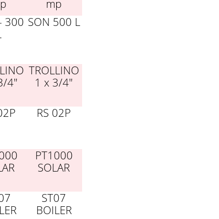
p
mp
- 300
SON 500 L
L
LINO
TROLLINO
3/4"
1 x 3/4"
02P
RS 02P
000
PT1000
LAR
SOLAR
07
ST07
LER
BOILER