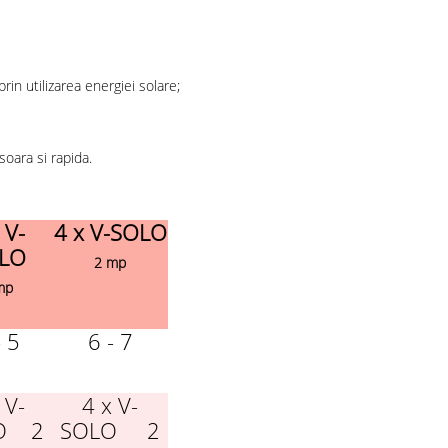
n utilizarea energiei solare;
oara si rapida.
 V-
4 x V-SOLO
LO
2 mp
mp
- 5
6 - 7
 V-
4 x V-
O 2
SOLO 2