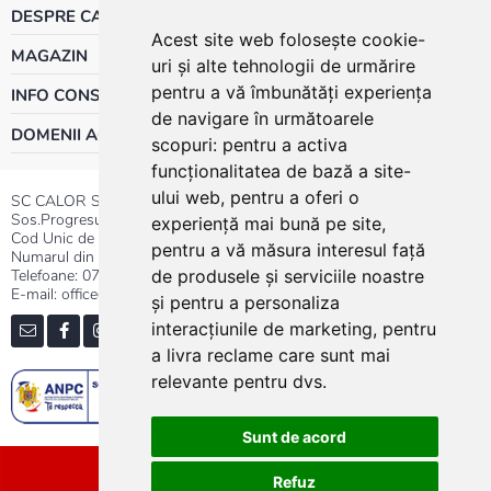
DESPRE CALOR
Acest site web folosește cookie-
MAGAZIN
uri și alte tehnologii de urmărire
pentru a vă îmbunătăți experiența
INFO CONSUMATOR
de navigare în următoarele
DOMENII ACTIVITATE
scopuri:
pentru a activa
funcționalitatea de bază a site-
ului web
,
pentru a oferi o
SC CALOR SRL
Sos.Progresului nr.30-40, Sector 5, Bucuresti
experiență mai bună pe site
,
Cod Unic de Inregistrare: RO 3004724
pentru a vă măsura interesul față
Numarul din Registrul Comertului:J40/13176/1991
Telefoane:
0737.23.44.44
|
021.411.44.44
de produsele și serviciile noastre
E-mail: office@calor.ro
și pentru a personaliza
interacțiunile de marketing
,
pentru
a livra reclame care sunt mai
relevante pentru dvs
.
Sunt de acord
Sitemap
Refuz