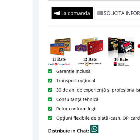
La comanda
SOLICITA INFOR
Garanție inclusă
Transport opțional
30 de ani de experiență și profesionali
Consultanță tehnică
Retur conform legii
Opțiuni flexibile de plată (cash, OP, car
Distribuie in Chat: