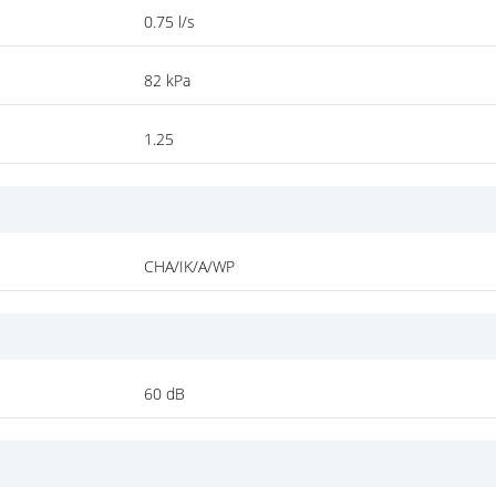
0.75 l/s
82 kPa
1.25
CHA/IK/A/WP
60 dB