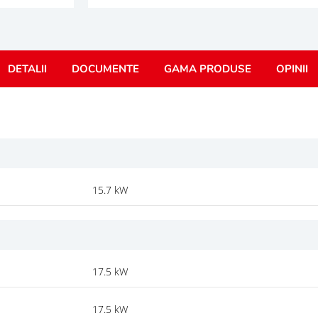
DETALII
DOCUMENTE
GAMA PRODUSE
OPINII
15.7 kW
17.5 kW
17.5 kW