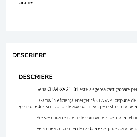
Latime
DESCRIERE
DESCRIERE
Seria
CHA/IK/A 21÷81
este alegerea castigatoare pent
Gama, în eficiență energetică CLASA A, dispune de tehnolog
zgomot redus si circuitul de apă optimizat, pe o structura peralu
Aceste unitati extrem de compacte si de inalta tehnologie v
Versiunea cu pompa de caldura este proiectata pentru p