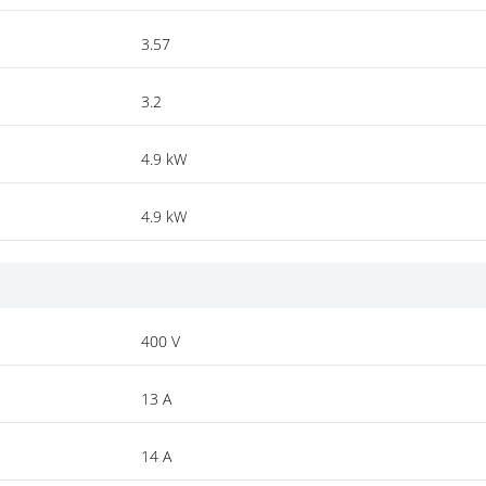
3.57
3.2
4.9 kW
4.9 kW
400 V
13 A
14 A