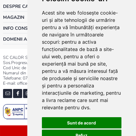
DESPRE CALOR
Acest site web folosește cookie-
MAGAZIN
uri și alte tehnologii de urmărire
pentru a vă îmbunătăți experiența
INFO CONSUMATOR
de navigare în următoarele
DOMENII ACTIVITATE
scopuri:
pentru a activa
funcționalitatea de bază a site-
ului web
,
pentru a oferi o
SC CALOR SRL
Sos.Progresului nr.30-40, Sector 5, Bucuresti
experiență mai bună pe site
,
Cod Unic de Inregistrare: RO 3004724
pentru a vă măsura interesul față
Numarul din Registrul Comertului:J40/13176/1991
Telefoane:
0737.23.44.44
|
021.411.44.44
de produsele și serviciile noastre
E-mail: office@calor.ro
și pentru a personaliza
interacțiunile de marketing
,
pentru
a livra reclame care sunt mai
relevante pentru dvs
.
Sunt de acord
Sitemap
Refuz