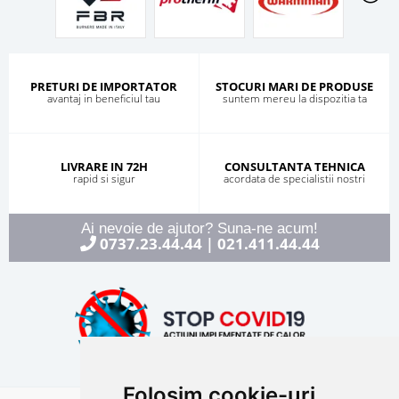
PRETURI DE IMPORTATOR
STOCURI MARI DE PRODUSE
avantaj in beneficiul tau
suntem mereu la dispozitia ta
LIVRARE IN 72H
CONSULTANTA TEHNICA
rapid si sigur
acordata de specialistii nostri
Ai nevoie de ajutor? Suna-ne acum!
0737.23.44.44
021.411.44.44
|
Folosim cookie-uri