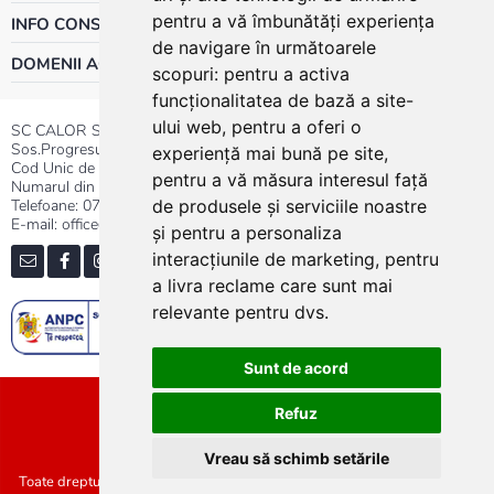
pentru a vă îmbunătăți experiența
INFO CONSUMATOR
de navigare în următoarele
DOMENII ACTIVITATE
scopuri:
pentru a activa
funcționalitatea de bază a site-
ului web
,
pentru a oferi o
SC CALOR SRL
Sos.Progresului nr.30-40, Sector 5, Bucuresti
experiență mai bună pe site
,
Cod Unic de Inregistrare: RO 3004724
pentru a vă măsura interesul față
Numarul din Registrul Comertului:J40/13176/1991
Telefoane:
0737.23.44.44
|
021.411.44.44
de produsele și serviciile noastre
E-mail: office@calor.ro
și pentru a personaliza
interacțiunile de marketing
,
pentru
a livra reclame care sunt mai
relevante pentru dvs
.
Sunt de acord
Sitemap
Refuz
Vreau să schimb setările
Toate drepturile rezervate SC Calor SRL :: Copyright 2021 :: Realizat de