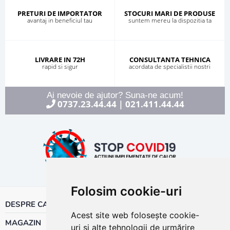
PRETURI DE IMPORTATOR
STOCURI MARI DE PRODUSE
avantaj in beneficiul tau
suntem mereu la dispozitia ta
LIVRARE IN 72H
CONSULTANTA TEHNICA
rapid si sigur
acordata de specialistii nostri
Ai nevoie de ajutor? Suna-ne acum!
0737.23.44.44
021.411.44.44
|
Folosim cookie-uri
DESPRE CALOR
Acest site web folosește cookie-
MAGAZIN
uri și alte tehnologii de urmărire