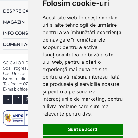
Folosim cookie-uri
DESPRE CALOR
Acest site web folosește cookie-
MAGAZIN
uri și alte tehnologii de urmărire
pentru a vă îmbunătăți experiența
INFO CONSUMATOR
de navigare în următoarele
DOMENII ACTIVITATE
scopuri:
pentru a activa
funcționalitatea de bază a site-
ului web
,
pentru a oferi o
SC CALOR SRL
Sos.Progresului nr.30-40, Sector 5, Bucuresti
experiență mai bună pe site
,
Cod Unic de Inregistrare: RO 3004724
pentru a vă măsura interesul față
Numarul din Registrul Comertului:J40/13176/1991
Telefoane:
0737.23.44.44
|
021.411.44.44
de produsele și serviciile noastre
E-mail: office@calor.ro
și pentru a personaliza
interacțiunile de marketing
,
pentru
a livra reclame care sunt mai
relevante pentru dvs
.
Sunt de acord