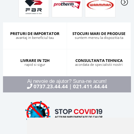
PRETURI DE IMPORTATOR
STOCURI MARI DE PRODUSE
avantaj in beneficiul tau
suntem mereu la dispozitia ta
LIVRARE IN 72H
CONSULTANTA TEHNICA
rapid si sigur
acordata de specialistii nostri
Ai nevoie de ajutor? Suna-ne acum!
0737.23.44.44
021.411.44.44
|