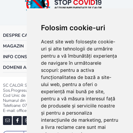
Folosim cookie-uri
DESPRE CALOR
Acest site web folosește cookie-
MAGAZIN
uri și alte tehnologii de urmărire
pentru a vă îmbunătăți experiența
INFO CONSUMATOR
de navigare în următoarele
DOMENII ACTIVITATE
scopuri:
pentru a activa
funcționalitatea de bază a site-
ului web
,
pentru a oferi o
SC CALOR SRL
Sos.Progresului nr.30-40, Sector 5, Bucuresti
experiență mai bună pe site
,
Cod Unic de Inregistrare: RO 3004724
pentru a vă măsura interesul față
Numarul din Registrul Comertului:J40/13176/1991
Telefoane:
0737.23.44.44
|
021.411.44.44
de produsele și serviciile noastre
E-mail: office@calor.ro
și pentru a personaliza
interacțiunile de marketing
,
pentru
a livra reclame care sunt mai