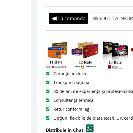
La comanda
SOLICITA INFOR
Garanție inclusă
Transport opțional
30 de ani de experiență și profesionali
Consultanță tehnică
Retur conform legii
Opțiuni flexibile de plată (cash, OP, car
Distribuie in Chat: