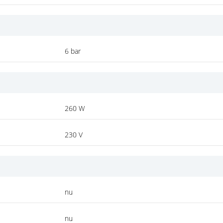
6 bar
260 W
230 V
nu
nu