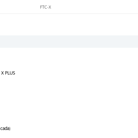
FTC-X
 X PLUS
scada
)