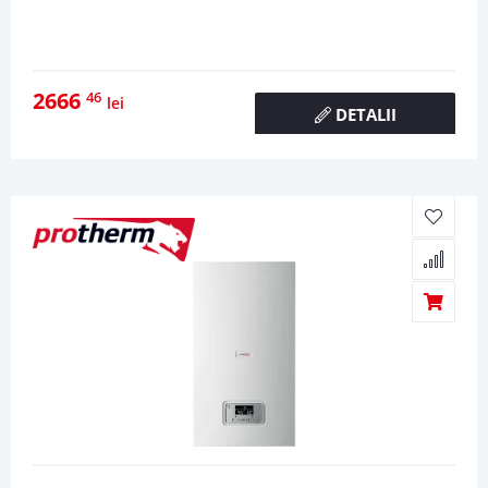
2666
46
lei
DETALII