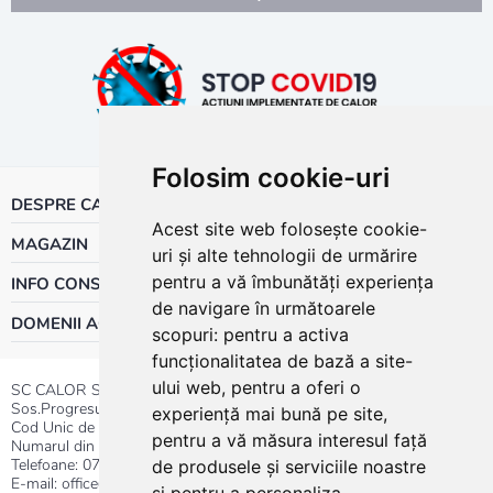
Folosim cookie-uri
DESPRE CALOR
Acest site web folosește cookie-
MAGAZIN
uri și alte tehnologii de urmărire
pentru a vă îmbunătăți experiența
INFO CONSUMATOR
de navigare în următoarele
DOMENII ACTIVITATE
scopuri:
pentru a activa
funcționalitatea de bază a site-
ului web
,
pentru a oferi o
SC CALOR SRL
Sos.Progresului nr.30-40, Sector 5, Bucuresti
experiență mai bună pe site
,
Cod Unic de Inregistrare: RO 3004724
pentru a vă măsura interesul față
Numarul din Registrul Comertului:J40/13176/1991
Telefoane:
0737.23.44.44
|
021.411.44.44
de produsele și serviciile noastre
E-mail: office@calor.ro