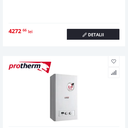
4272
66
lei
DETALII