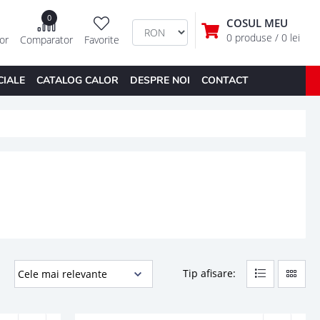
0
COSUL MEU
0 produse
/ 0 lei
tor
Comparator
Favorite
CIALE
CATALOG CALOR
DESPRE NOI
CONTACT
Tip afisare: