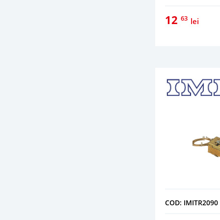
12
63
lei
COD: IMITR2090