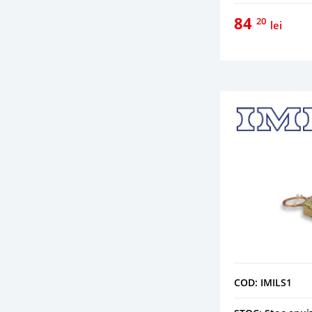
84
20
lei
COD: IMILS1