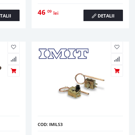
46
09
lei
TALII
DETALII
COD: IMILS3