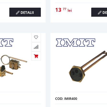
13
77
lei
DETALII
DE
COD: IMIR400