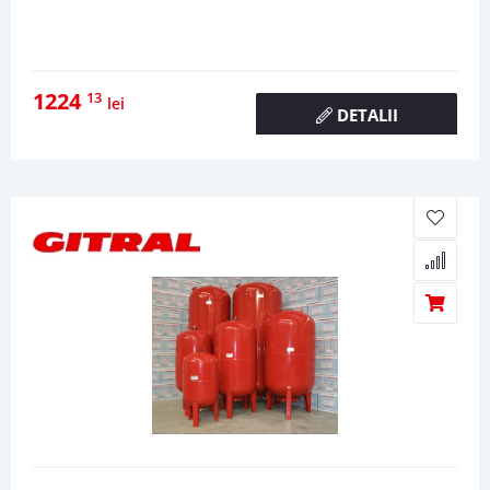
1224
13
lei
DETALII