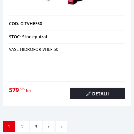
COD: GITVHEF50
STOC: Stoc epuizat
VASE HIDROFOR VHEF 50
579
95
lei
DETALII
1
2
3
›
»