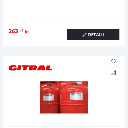
263
31
lei
DETALII