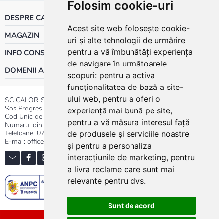
Folosim cookie-uri
DESPRE CALOR
Acest site web folosește cookie-
MAGAZIN
uri și alte tehnologii de urmărire
pentru a vă îmbunătăți experiența
INFO CONSUMATOR
de navigare în următoarele
DOMENII ACTIVITATE
scopuri:
pentru a activa
funcționalitatea de bază a site-
ului web
,
pentru a oferi o
SC CALOR SRL
Sos.Progresului nr.30-40, Sector 5, Bucuresti
experiență mai bună pe site
,
Cod Unic de Inregistrare: RO 3004724
pentru a vă măsura interesul față
Numarul din Registrul Comertului:J40/13176/1991
Telefoane:
0737.23.44.44
|
021.411.44.44
de produsele și serviciile noastre
E-mail: office@calor.ro
și pentru a personaliza
interacțiunile de marketing
,
pentru
a livra reclame care sunt mai
relevante pentru dvs
.
Sunt de acord