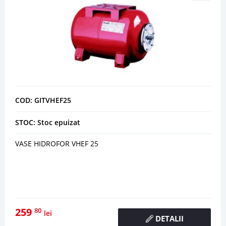
COD: GITVHEF25
STOC: Stoc epuizat
VASE HIDROFOR VHEF 25
259
80
lei
DETALII