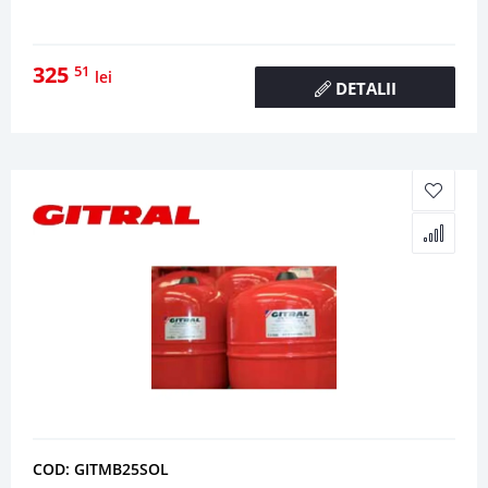
325
51
lei
DETALII
COD: GITMB25SOL