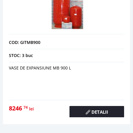
COD: GITMB900
STOC: 3 buc
VASE DE EXPANSIUNE MB 900 L
8246
74
lei
DETALII