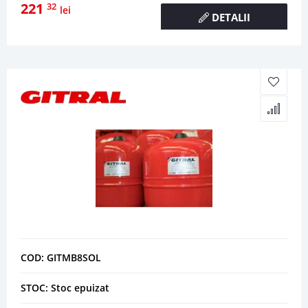
221
32
lei
DETALII
COD: GITMB8SOL
STOC: Stoc epuizat