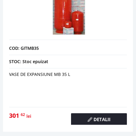
COD: GITMB35
STOC: Stoc epuizat
VASE DE EXPANSIUNE MB 35 L
301
62
lei
DETALII