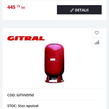
445
73
lei
DETALII
COD: GITVVEF50
STOC: Stoc epuizat