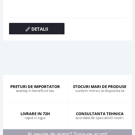
DETALII
PRETURI DE IMPORTATOR
STOCURI MARI DE PRODUSE
avantaj in beneficiul tau
suntem mereu la dispozitia ta
LIVRARE IN 72H
CONSULTANTA TEHNICA
rapid si sigur
acordata de specialistii nostri
Ai nevoie de ajutor? Suna-ne acum!