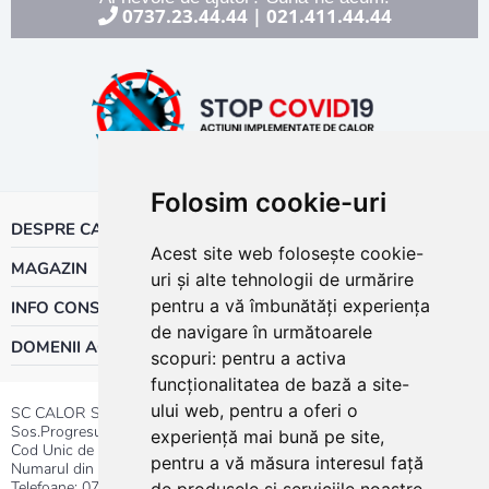
0737.23.44.44
021.411.44.44
|
Folosim cookie-uri
DESPRE CALOR
Acest site web folosește cookie-
MAGAZIN
uri și alte tehnologii de urmărire
pentru a vă îmbunătăți experiența
INFO CONSUMATOR
de navigare în următoarele
DOMENII ACTIVITATE
scopuri:
pentru a activa
funcționalitatea de bază a site-
ului web
,
pentru a oferi o
SC CALOR SRL
Sos.Progresului nr.30-40, Sector 5, Bucuresti
experiență mai bună pe site
,
Cod Unic de Inregistrare: RO 3004724
pentru a vă măsura interesul față
Numarul din Registrul Comertului:J40/13176/1991
Telefoane:
0737.23.44.44
|
021.411.44.44